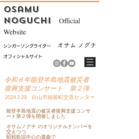
Osamu
Noguchi
Official
Website
オサム ノ
グチ
シンガーソ
ングライター
​オフィシャルサイト
​令和６年能登半島地震被災者
復興支援コンサート 第２弾
2024.3.29
白山市福留町交流センター
能登半島地震の被災者復興支援コンサ
ート第２弾を開催しました
オサムノグチ のオリジナルナンバーを
交えつつ
昭和歌謡中心の選曲で